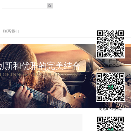
联系我们
亲，扫一扫
创新和优雅的完美结合
官方微信公众号
N OF INNOVATIVE AND ELEGANT
亲，扫一扫
浏览IOS云网站