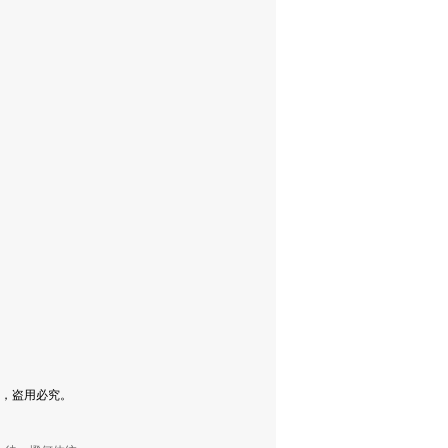
，盗用必究。