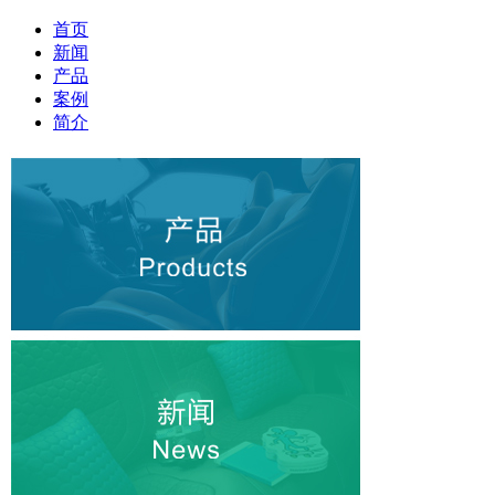
首页
新闻
产品
案例
简介