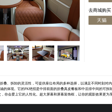
去商城购买
叠、拆卸的灵活性，可提供座位布局的多种选择，以满足不同时刻对内
的体现。它的PK绝招是中排前面的折叠真皮餐板和中后排中间的可拆
次，你会爱上它的人性化。超大屏幕和屏幕装饰框，让你的观影效果更为