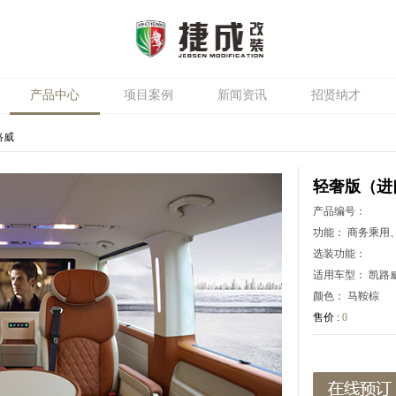
产品中心
项目案例
新闻资讯
招贤纳才
路威
轻奢版（进
产品编号：
功能：
商务乘用
选装功能：
适用车型：
凯路
颜色：
马鞍棕
售价 :
0