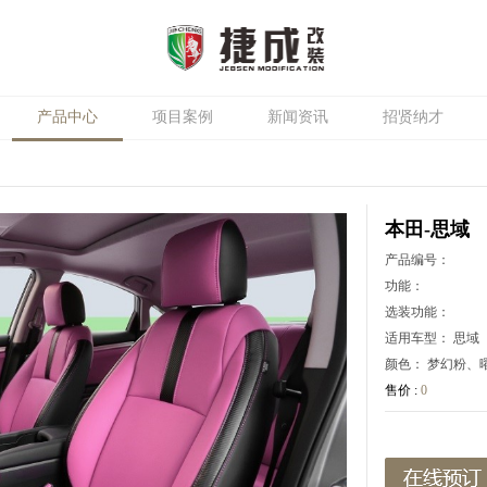
产品中心
项目案例
新闻资讯
招贤纳才
本田-思域
产品编号：
功能：
选装功能：
适用车型：
思域
颜色：
梦幻粉、
售价 :
0