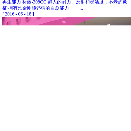
再生能力 标致-308CC 超人的耐力、反射和灵活度，不老的象
征 拥有比金刚狼还强的自愈能力 ...
[
2016
-
06
-
18
]