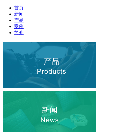
首页
新闻
产品
案例
简介