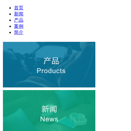
首页
新闻
产品
案例
简介