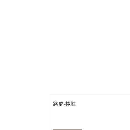
路虎-揽胜