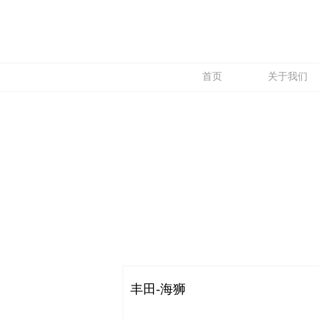
首页
关于我们
丰田-海狮