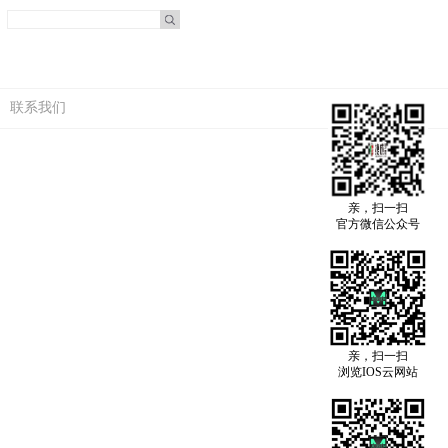
联系我们
亲，扫一扫
官方微信公众号
亲，扫一扫
浏览IOS云网站