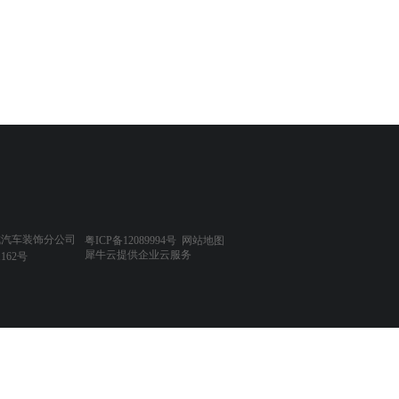
公司捷成汽车装饰分公司
粤ICP备12089994号
网站地图
犀牛云提供企业云服务
1162号