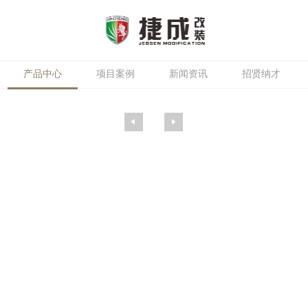
产品中心
项目案例
新闻资讯
招贤纳才