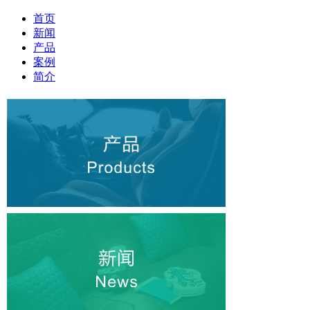
首页
新闻
产品
案例
简介