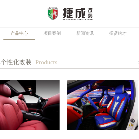
产品中心
项目案例
新闻资讯
招贤纳才
车个性化改装
Products