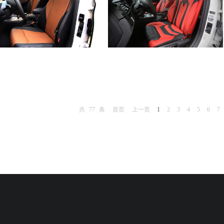
共
77
条
首页
上一页
1
2
3
4
5
6
7